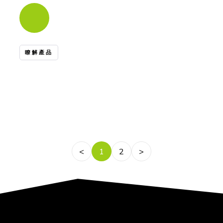
瞭解產品
<
1
2
>