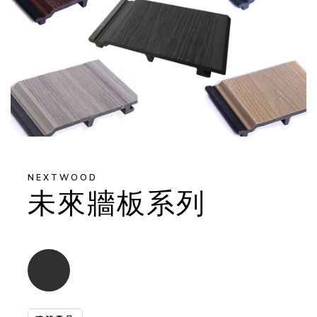
NEXTWOOD
未來牆板系列